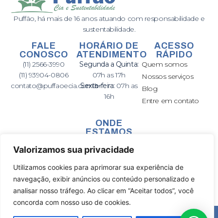
Puffão, há mais de 16 anos atuando com responsabilidade e
sustentabilidade.
FALE
HORÁRIO DE
ACESSO
CONOSCO
ATENDIMENTO
RÁPIDO
(11) 2566-3990
Segunda a Quinta:
Quem somos
(11) 93904-0806
07h as 17h
Nossos serviços
contato@puffaoecia.com.br
Sexta-feira:
07h as
Blog
Publicações
16h
Entre em contato
ONDE
ESTAMOS
R. Cachoeira, 2600,
Valorizamos sua privacidade
Vl. Rio de Janeiro,
Guarulhos – SP –
Utilizamos cookies para aprimorar sua experiência de
07080-000
navegação, exibir anúncios ou conteúdo personalizado e
analisar nosso tráfego. Ao clicar em “Aceitar todos”, você
concorda com nosso uso de cookies.